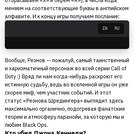
отбрасываем «Х» и берем «R»), а числа кода
меняем на соответствующие буквы в английском
алфавите. И к концу игры получаем послание:
EN
RU
Вообще, Резнов — пожалуй, самый таинственный
и харизматичный персонаж во всей серии Call of
Duty :) Вряд ли нам когда-нибудь раскроют его
истинную судьбу, ведь во вселенной игры он уже
скорее миф, чем участник событий. И этот
статус «Резнова Шредингера» выглядит здесь
максимально органично, подогревая фанатские
теории и атмосферу паранойи, за которую мы и
любим Black Ops.
Кто убил Джона Кеннеди?