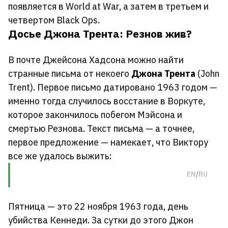
появляется в World at War, а затем в третьем и
четвертом Black Ops.
Досье Джона Трента: Резнов жив?
В почте Джейсона Хадсона можно найти
странные письма от некоего
Джона Трента
(John
Trent). Первое письмо датировано 1963 годом —
именно тогда случилось восстание в Воркуте,
которое закончилось побегом Мэйсона и
смертью Резнова. Текст письма — а точнее,
первое предложение — намекает, что Виктору
все же удалось выжить:
Оригинал
Перевод
EN
/
RU
Пятница — это 22 ноября 1963 года, день
убийства Кеннеди. За сутки до этого Джон