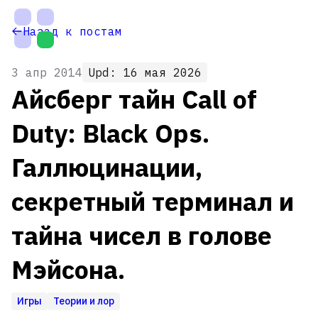
На
Ме
Назад к постам
главную
са
3 апр 2014
Upd: 16 мая 2026
Айсберг тайн Call of
Duty: Black Ops.
Галлюцинации,
секретный терминал и
Настройки
тайна чисел в голове
темы
Мэйсона.
Игры
Теории и лор