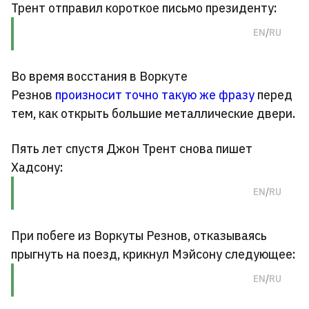
Трент отправил короткое письмо президенту:
Оригинал
Перевод
EN
/
RU
Во время восстания в Воркуте
Резнов
произносит точно такую же фразу
перед
тем, как открыть большие металлические двери.
Пять лет спустя Джон Трент снова пишет
Хадсону:
Оригинал
Перевод
EN
/
RU
При побеге из Воркуты Резнов, отказываясь
прыгнуть на поезд, крикнул Мэйсону следующее:
Оригинал
Перевод
EN
/
RU