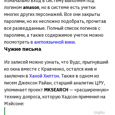
Изначально вход в систему выполнен под
логином
amason
, но в системе есть учетки
многих других персонажей. Все они закрыты
паролями, но их несложно подобрать, прочитав
все разведданные. Полный список логинов с
паролями, а также содержимое учеток можно
посмотреть
в англоязычной вики
.
Чужие письма
Из записей можно узнать, что Вудс, прыгнувший
из окна вместе с Кравченко, остался жив и
заключен в
Ханой Хилтон
. Также в одном из
писем Джексон Райан, старший аналитик ЦРУ,
упоминает проект
MKSEARCH
— «расширенную»
технику допроса, которую Хадсон применил на
Мэйсоне:
Оригинал
Перевод
EN
/
RU