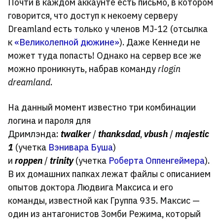
Почти в каждом аккаунте есть письмо, в котором
говорится, что доступ к некоему серверу
Dreamland есть только у членов MJ-12 (отсылка
к
«Великолепной дюжине»
). Даже Кеннеди не
может туда попасть! Однако на сервер все же
можно проникнуть, набрав команду
rlogin
dreamland
.
На данный момент известно три комбинации
логина и пароля для
Дримлэнда:
twalker
/
thanksdad
,
vbush
/
majestic
1
(учетка
Вэнивара Буша
)
и
roppen
/
trinity
(учетка
Роберта Оппенгеймера
).
В их домашних папках лежат файлы с описанием
опытов доктора Людвига Максиса и его
команды, известной как Группа 935. Максис —
один из антагонистов Зомби Режима, который