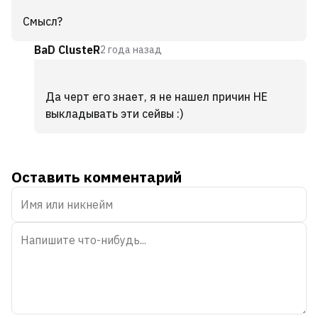
Смысл?
BaD ClusteR
2 года назад
Да черт его знает, я не нашел причин НЕ
выкладывать эти сейвы :)
Оставить комментарий
Имя
или
никнейм
Текст
комментария