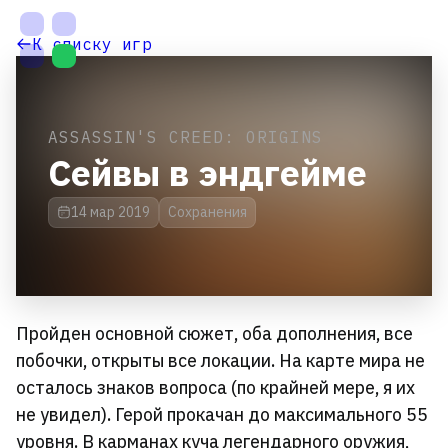
На
Ме
О
К списку игр
главную
са
п
и
ASSASSIN'S CREED: ORIGINS
с
Сейвы в эндгейме
а
14 мар 2019
Сохранения
н
и
е
Настройки
Пройден основной сюжет, оба дополнения, все
темы
побочки, открыты все локации. На карте мира не
осталось знаков вопроса (по крайней мере, я их
не увидел). Герой прокачан до максимального 55
уровня. В карманах куча легендарного оружия,