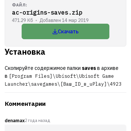
ФАЙЛ:
ac-origins-saves.zip
471.29 Кб
•
Добавлен 14 мар 2019
Скачать
Установка
Скопируйте содержимое папки
saves
в архиве
в
[Program Files]\Ubisoft\Ubisoft Game
Launcher\savegames\[Ваш_ID_в_uPlay]\4923
Комментарии
denamax
2 года назад