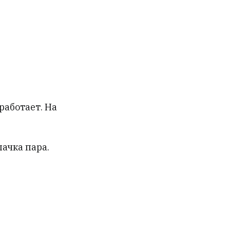
Меню
сайта
 работает. На
лачка пара.