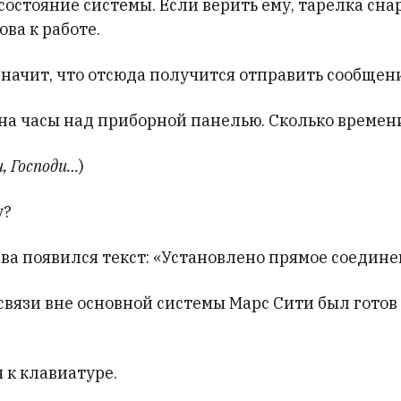
состояние системы. Если верить ему, тарелка сн
ова к работе.
значит, что отсюда получится отправить сообщен
на часы над приборной панелью. Сколько времен
и, Господи…
)
у?
ва появился текст: «Установлено прямое соедине
связи вне основной системы Марс Сити был готов 
 к клавиатуре.