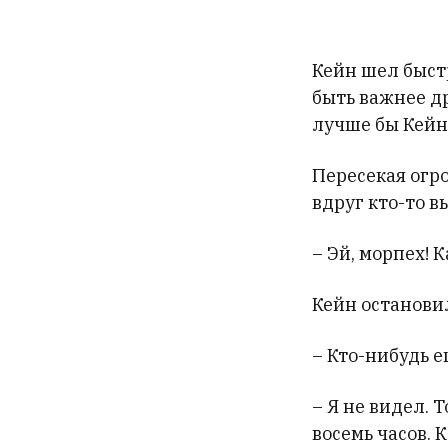
Кейн шел быст
быть важнее д
лучше бы Кейн
Пересекая огро
вдруг кто-то в
– Эй, морпех! 
Кейн останови
– Кто-нибудь е
– Я не видел. 
восемь часов. 