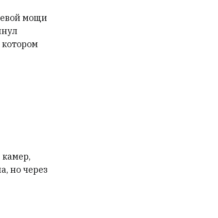
невой мощи
пнул
а котором
 камер,
а, но через