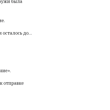
аружи была
ие.
и осталось до…
ние».
к отправке