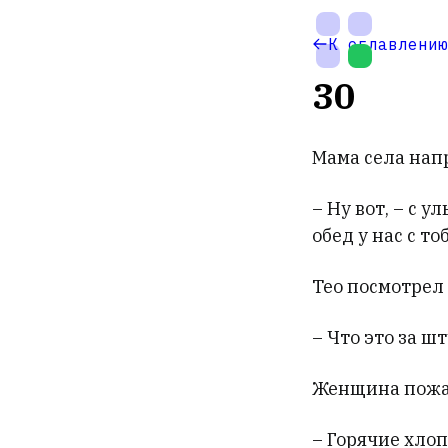
На
К оглавлению
главную
30
Мама села напр
– Ну вот, – с у
обед у нас с то
Тео посмотрел 
Настройки
темы
– Что это за ш
Женщина пожа
– Горячие хлоп