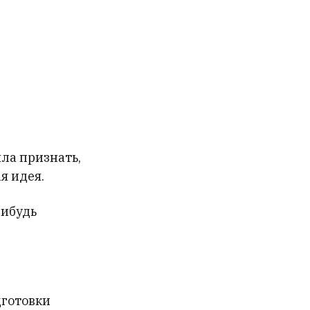
ла признать,
я идея.
нибудь
дготовки