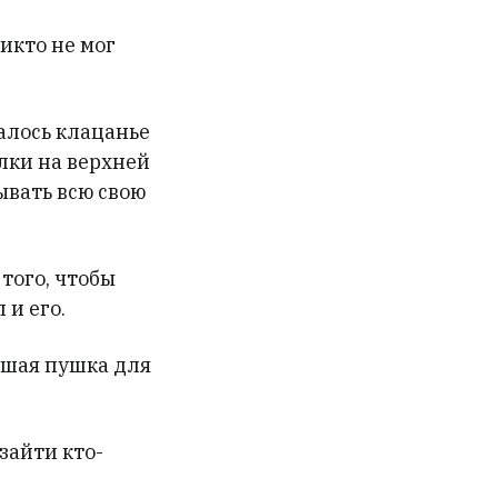
икто не мог
алось клацанье
лки на верхней
ывать всю свою
того, чтобы
и его.
ьшая пушка для
зайти кто-