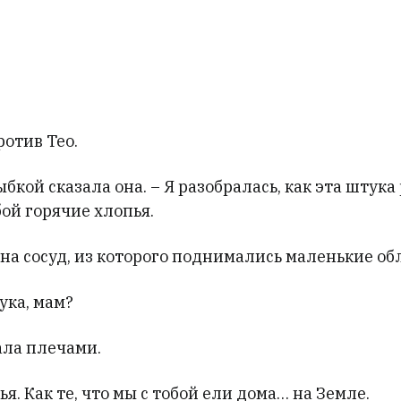
отив Тео.
лыбкой сказала она. – Я разобралась, как эта штука
бой горячие хлопья.
на сосуд, из которого поднимались маленькие об
тука, мам?
ла плечами.
ья. Как те, что мы с тобой ели дома… на Земле.