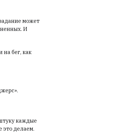
 задание может
иненных. И
 на бег, как
джерс».
 штуку каждые
е это делаем.