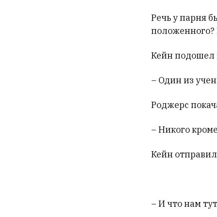
Речь у парня 
положенного? 
Кейн подошел 
– Один из учен
Роджерс покач
– Никого кроме 
Кейн отправил
– И что нам ту