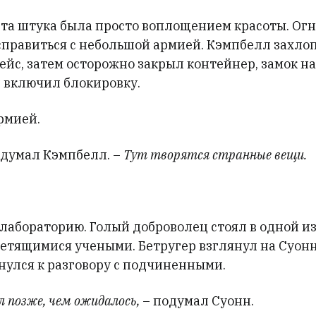
 эта штука была просто воплощением красоты. Ог
 справиться с небольшой армией. Кэмпбелл захло
ейс, затем осторожно закрыл контейнер, замок н
 включил блокировку.
рмией.
одумал Кэмпбелл. –
Тут творятся странные вещи.
лабораторию. Голый доброволец стоял в одной из
уетящимися учеными. Бетругер взглянул на Суонн
нулся к разговору с подчиненными.
 позже, чем ожидалось,
– подумал Суонн.