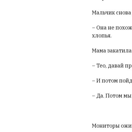
Мальчик снова 
– Она не похож
хлопья.
Мама закатила 
– Тео, давай п
– И потом пойд
– Да. Потом мы
Мониторы ожив