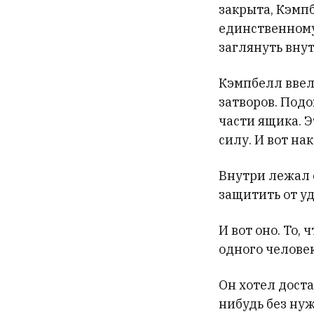
закрыта, Кэмп
единственному 
заглянуть внут
Кэмпбелл ввел
затворов. Под
части ящика. Э
силу. И вот на
Внутри лежал е
защитить от у
И вот оно. То
одного человек
Он хотел доста
нибудь без нуж