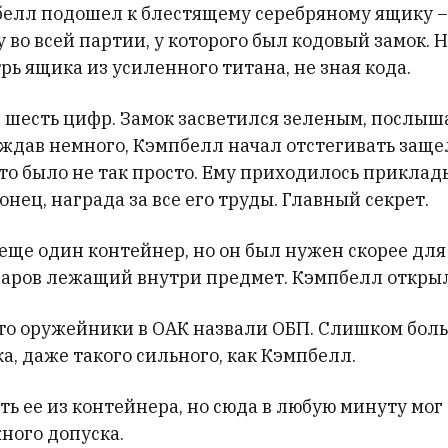
белл подошел к блестящему серебряному ящику –
во всей партии, у которого был кодовый замок. Н
рь ящика из усиленного титана, не зная кода.
 шесть цифр. Замок засветился зеленым, послыш
ождав немного, Кэмпбелл начал отстегивать заще
то было не так просто. Ему приходилось приклад
конец, награда за все его труды. Главный секрет.
ще один контейнер, но он был нужен скорее для 
даров лежащий внутри предмет. Кэмпбелл открыл 
, что оружейники в ОАК назвали ОБП. Слишком бол
а, даже такого сильного, как Кэмпбелл.
ть ее из контейнера, но сюда в любую минуту мог 
ного допуска.