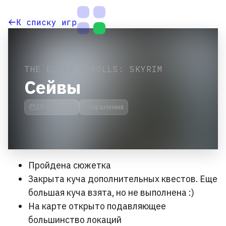
На
О
К списку игр
главную
п
и
THE ELDER SCROLLS: SKYRIM
с
Сейвы
а
19 окт 2015
Сохранения
н
и
е
Настройки
Пройдена сюжетка
темы
Закрыта куча дополнительных квестов. Еще
большая куча взята, но не выполнена :)
На карте открыто подавляющее
большинство локаций