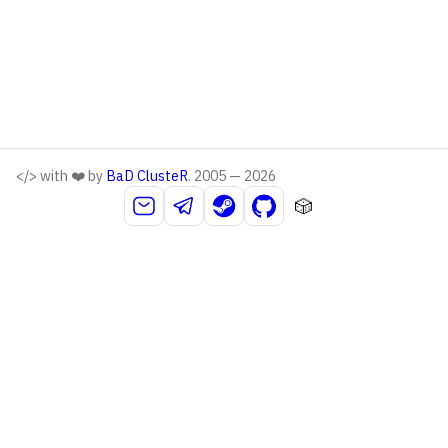
</> with ❤️ by
BaD ClusteR
. 2005 — 2026
🎲
Email
Telegram
Steam
GitHub
Компиляция
странных
данных...