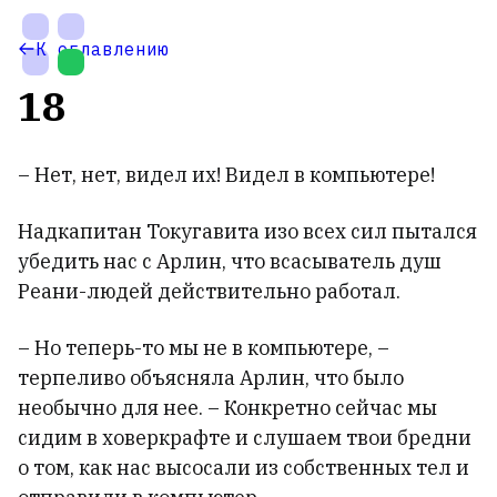
На
Ме
К оглавлению
главную
са
18
– Нет, нет, видел их! Видел в компьютере!
Надкапитан Токугавита изо всех сил пытался
убедить нас с Арлин, что всасыватель душ
Реани-людей действительно работал.
Настройки
– Но теперь-то мы не в компьютере, –
темы
терпеливо объясняла Арлин, что было
необычно для нее. – Конкретно сейчас мы
сидим в ховеркрафте и слушаем твои бредни
о том, как нас высосали из собственных тел и