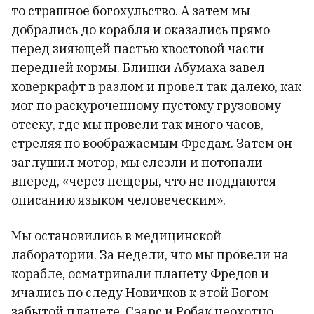
то страшное богохульство. А затем мы
добрались до корабля и оказались прямо
перед зияющей пастью хвостовой части
передней кормы. Блинки Абумаха завел
ховеркрафт в разлом и провел так далеко, как
мог по раскуроченному пустому грузовому
отсеку, где мы провели так много часов,
стреляя по воображаемым Фредам. Затем он
заглушил мотор, мы слезли и потопали
вперед, «через пещеры, что не поддаются
описанию языком человеческим».
Мы остановились в медицинской
лаборатории. За недели, что мы провели на
корабле, осматривали планету Фредов и
мчались по следу Новичков к этой Богом
забытой планете, Сэарс и Робак неохотно