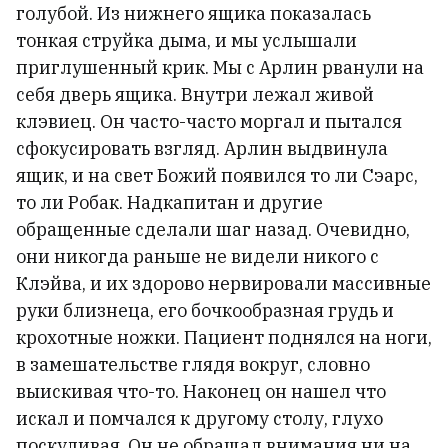
голубой. Из нижнего ящика показалась
тонкая струйка дыма, и мы услышали
приглушенный крик. Мы с Арлин рванули на
себя дверь ящика. Внутри лежал живой
клэвиец. Он часто-часто моргал и пытался
сфокусировать взгляд. Арлин выдвинула
ящик, и на свет Божий появился то ли Сэарс,
то ли Робак. Надкапитан и другие
обращенные сделали шаг назад. Очевидно,
они никогда раньше не видели никого с
Клэйва, и их здорово нервировали массивные
руки близнеца, его бочкообразная грудь и
крохотные ножки. Пациент поднялся на ноги,
в замешательстве глядя вокруг, словно
выискивая что-то. Наконец он нашел что
искал и помчался к другому столу, глухо
поскуливая. Он не обращал внимания ни на