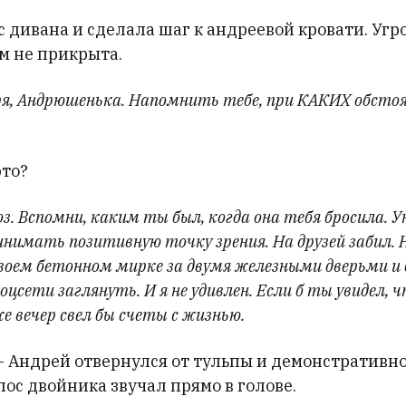
с дивана и сделала шаг к андреевой кровати. Угро
м не прикрыта.
ря, Андрюшенька. Напомнить тебе, при КАКИХ обст
это?
. Вспомни, каким ты был, когда она тебя бросила. Ун
инимать позитивную точку зрения. На друзей забил. 
своем бетонном мирке за двумя железными дверьми и 
оцсети заглянуть. И я не удивлен. Если б ты увидел, чт
е вечер свел бы счеты с жизнью.
— Андрей отвернулся от тульпы и демонстративно
олос двойника звучал прямо в голове.