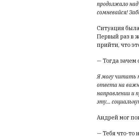
продолжало над
сомневайся! Заб
Ситуация была
Первый раз в ж
прийти, что эт
— Тогда зачем 
Я могу читать т
ответа на важн
направлении и 
эту… социальн
Андрей мог пок
— Тебя что-то 