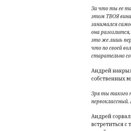
За что ты ее та
этом ТВОЯ вина,
занимался само
она разозлится,
это же лишь пе
что по своей в
старательно со
Андрей накрыл 
собственных м
Зря ты такого н
первоклассный. 
Андрей сорвал 
встретиться с 