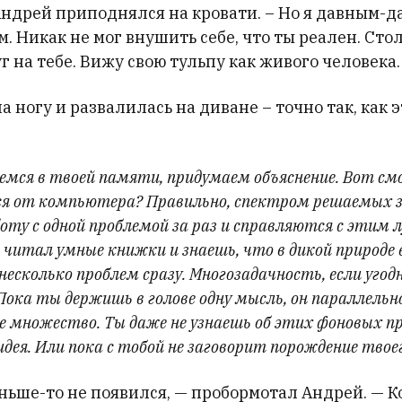
Андрей приподнялся на кровати. – Но я давным-да
. Никак не мог внушить себе, что ты реален. Сто
г на тебе. Вижу свою тульпу как живого человека
 ногу и развалилась на диване – точно так, как 
аемся в твоей памяти, придумаем объяснение. Вот с
я от компьютера? Правильно, спектром решаемых 
оту с одной проблемой за раз и справляются с этим 
 читал умные книжки и знаешь, что в дикой природе
есколько проблем сразу. Многозадачность, если угодн
Пока ты держишь в голове одну мысль, он параллель
е множество. Ты даже не узнаешь об этих фоновых пр
идея. Или пока с тобой не заговорит порождение твое
ньше-то не появился, — пробормотал Андрей. — К