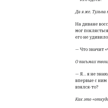
Да я же. Тульпа 
На диване восс
мог поклясться
его не удивил
— Что значит «
О письмах твоих
— Я… я не знаю
впервые с ним 
взялся-то?
Как это «откуда