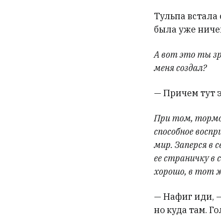
Тульпа встала 
была уже ниче
А вот это ты з
меня создал?
— Причем тут 
При том, тормоз
способное воспр
мир. Заперся в 
ее страничку в с
хорошо, в тот ж
— Нафиг иди, 
но куда там. Г