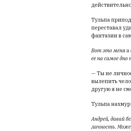
действительно
Тульпа припод
переставал уди
фантазии в са
Вот это меня и
ее на самое дно
— Ты не личнос
вылепить челов
другую я не см
Тульпа нахмури
Андрей, давай б
личность. Может