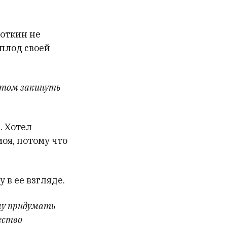
Роткин не
 плод своей
потом закинуть
. Хотел
оя, потому что
 в ее взгляде.
ачу придумать
щество