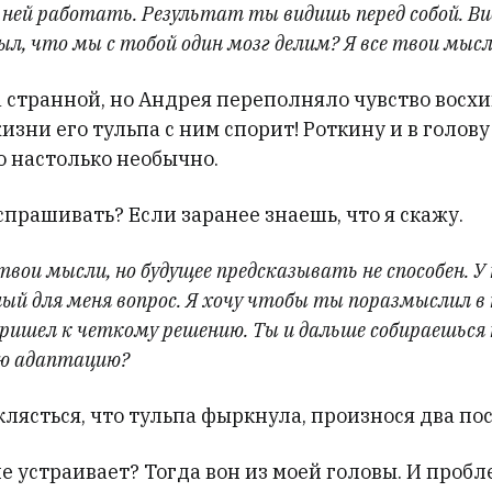
 ней работать. Результат ты видишь перед собой. Ви
ыл, что мы с тобой один мозг делим? Я все твои мыс
 странной, но Андрея переполняло чувство восх
изни его тульпа с ним спорит! Роткину и в голову
о настолько необычно.
спрашивать? Если заранее знаешь, что я скажу.
вои мысли, но будущее предсказывать не способен. У
ый для меня вопрос. Я хочу чтобы ты поразмыслил в
пришел к четкому решению. Ты и дальше собираешьс
ую адаптацию?
лясться, что тульпа фыркнула, произнося два по
не устраивает? Тогда вон из моей головы. И проб