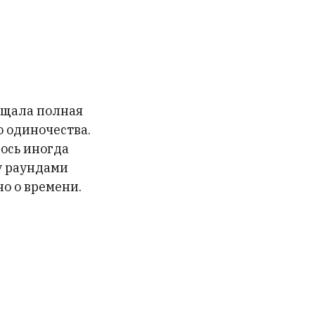
Меню
сайта
вещала полная
 одиночества.
лось иногда
у раундами
о о времени.