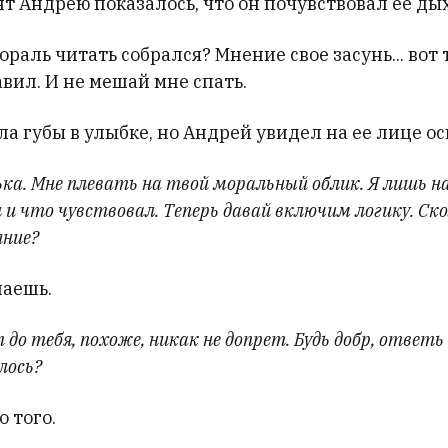
т Андрею показалось, что он почувствовал ее ды
ораль читать собрался? Мнение свое засунь... вот т
вил. И не мешай мне спать.
а губы в улыбке, но Андрей увидел на ее лице ос
ка. Мне плевать на твой моральный облик. Я лишь н
и что чувствовал. Теперь давай включим логику. Ско
яние?
наешь.
 до тебя, похоже, никак не допрет. Будь добр, ответь 
лось?
о того.