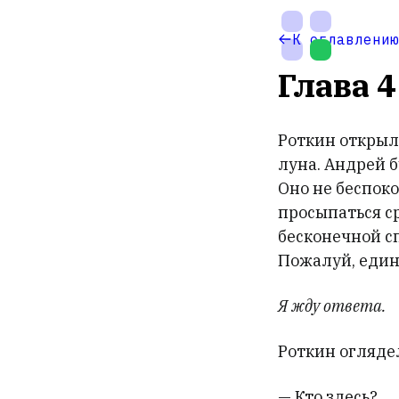
На
К оглавлению
главную
Глава 4
Роткин открыл
луна. Андрей 
Оно не беспоко
просыпаться с
бесконечной с
Пожалуй, един
Настройки
темы
Я жду ответа.
Роткин огляде
— Кто здесь?