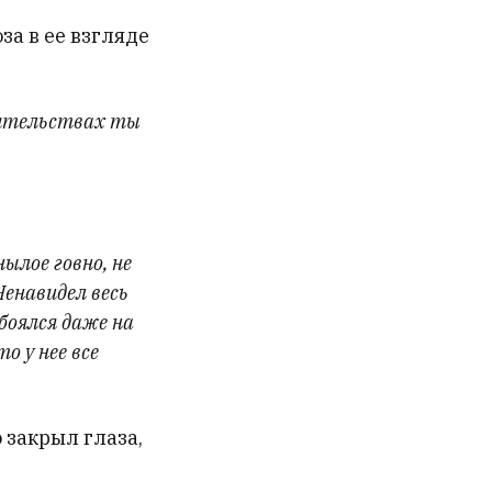
за в ее взгляде
оятельствах ты
ылое говно, не
Ненавидел весь
боялся даже на
о у нее все
 закрыл глаза,