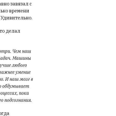
вно завязал с
лько времени
. Удивительно.
это делал
мотри. Чем наш
задач. Машины
лучше любого
 важнее умение
о. И наш мозг в
но обдумывает
оцессах, пока
го подсознания.
огда