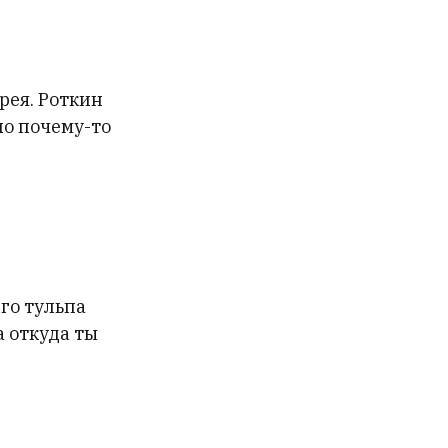
рея. Роткин
но почему-то
его тульпа
а откуда ты