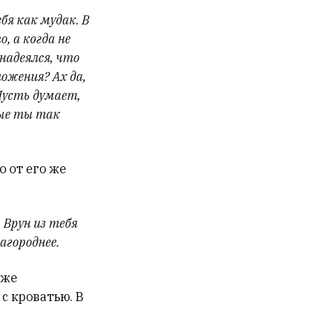
бя как мудак. В
, а когда не
надеялся, что
ожения? Ах да,
Пусть думает,
рые ты так
 от его же
 Врун из тебя
агороднее.
 же
 с кроватью. В