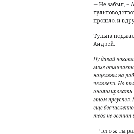
— Не забыл, – 
тульповодством
прошло, и вдру
Тульпа поджала
Андрей.
Ну давай покоп
мозг отличаетс
нацелены на раб
человека. Но ты
анализировать н
этом преуспел. 
еще бесчисленно
тебя не осенит 
— Чего ж ты ра