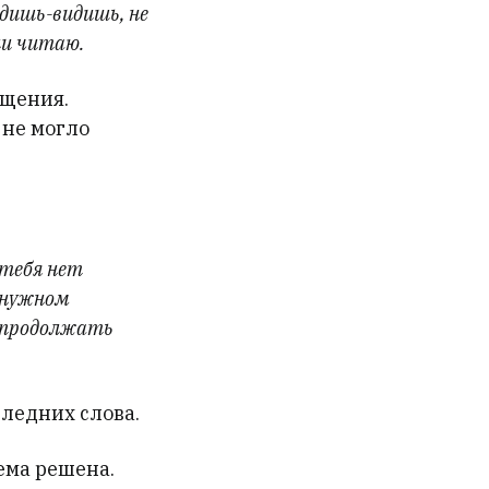
дишь-видишь, не
ли читаю.
ищения.
 не могло
 тебя нет
 нужном
я продолжать
следних слова.
лема решена.