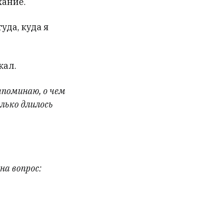
хание.
уда, куда я
кал.
апоминаю, о чем
лько длилось
на вопрос: