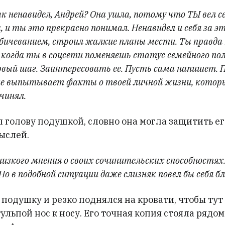
к ненавидел, Андрей? Она ушла, потому что ТЫ вел се
 и ты это прекрасно понимал. Ненавидел и себя за это
бичеванием, строил жалкие планы мести. Ты правда 
 когда ты в соцсети поменяешь статус семейного пол
рвый шаг. Заинтересовать ее. Пусть сама напишет. 
оле выпытывает факты о твоей личной жизни, кото
чинял.
голову подушкой, словно она могла защитить его
ыслей.
изкого мнения о своих сочинительских способностях.
Но в подобной ситуации даже слизняк повел бы себя бл
подушку и резко поднялся на кровати, чтобы тут
тульпой нос к носу. Его точная копия стояла рядом