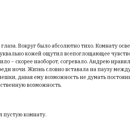
 глаза. Вокруг было абсолютно тихо. Комнату ос
буквально кожей ощутил всепоглощающее чувство
ило – скорее наоборот, согревало. Андрею нрави
реди ночи. Жизнь словно вставала на паузу межд
пешки, давая ему возможность не думать постоянн
ственную возможность.
л пустую комнату.