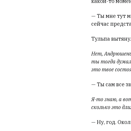
какой-то момен
— Ты мне тут м
сейчас предста
Тульпа вытянул
Нет, Андрюшень
ты тогда думал 
это твое состо
— Ты сам все з
Я-то знаю, а вот
сколько это дли
— Ну, год. Окол