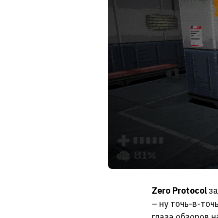
Zero Protocol
за
– ну точь-в-точ
глаза обзоров н