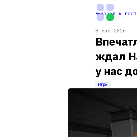
На
Назад к пост
главную
8 мая 2026
Впечатл
ждал Ha
у нас д
Игры
Настройки
темы