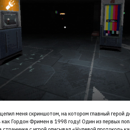
цепил меня скриншотом, на котором главный герой 
ь как Гордон Фримен в 1998 году! Один из первых по
а страничке с игрой описывал «Нулевой протокол» ка