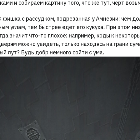
ками и собираем картину того, что же тут, черт возьм
я фишка с рассудком, подрезанная у Амнезии: чем до
ым углам, тем быстрее едет его кукуха. При этом ни
гда значит что-то плохое: например, коды к некотор
верям можно увидеть, только находясь на грани сум
й лут? Будь добр немного сойти с ума.