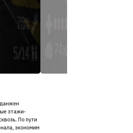
 данжен
ные этажи-
сквозь. По пути
онала, экономим