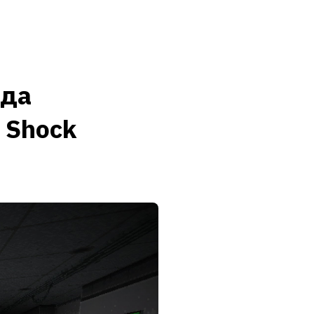
Меню
сайта
гда
m Shock