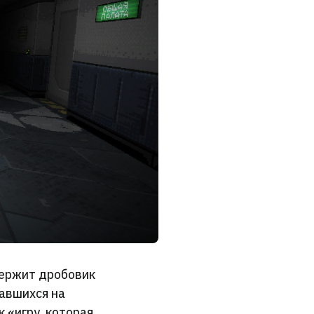
держит дробовик
павшихся на
к «игру, которая