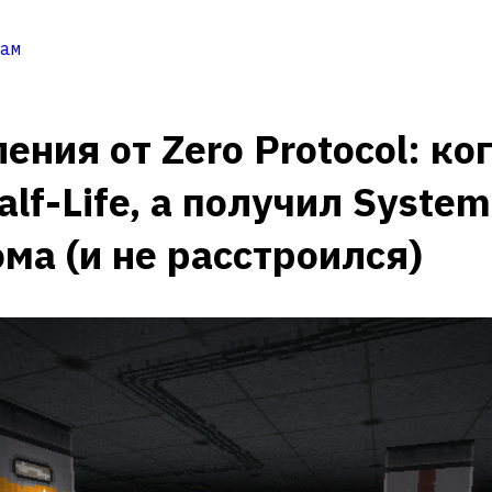
ам
ения от Zero Protocol: ко
lf-Life, а получил Syste
ома (и не расстроился)