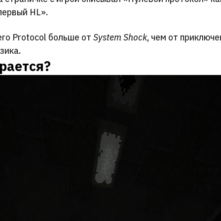
первый HL».
ero Protocol больше от
System Shock
, чем от приключ
зика.
грается?