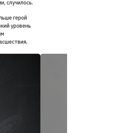
и, случилось.
льше герой
зкий уровень
ым
асшествия.