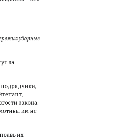
пережил ударные
ут за
е подрядчики,
йтенант,
огости закона.
 мотивы им не
тправь их