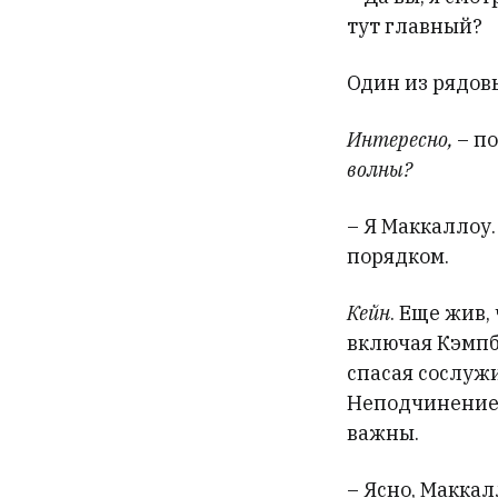
тут главный?
Один из рядов
Интересно,
– п
волны?
– Я Маккаллоу.
порядком.
Кейн
. Еще жив,
включая Кэмпб
спасая сослужи
Неподчинение 
важны.
– Ясно, Маккал