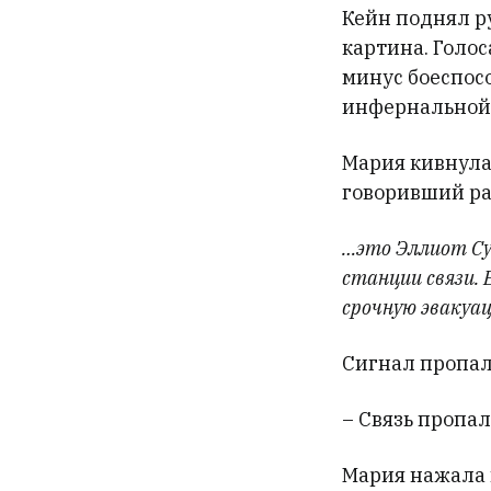
Кейн поднял р
картина. Голос
минус боеспос
инфернальной 
Мария кивнула.
говоривший ра
…это Эллиот Су
станции связи. 
срочную эвакуа
Сигнал пропал
– Связь пропал
Мария нажала 