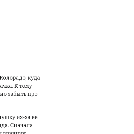
Меню
сайта
Колорадо, куда
ачка. К тому
жно забыть про
пушку из-за ее
да. Сначала
м вручную