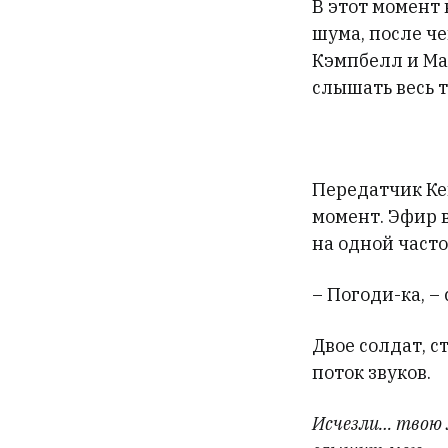
В этот момент
шума, после че
Кэмпбелл и Мак
слышать весь т
Передатчик Ке
момент. Эфир 
на одной часто
– Погоди-ка, –
Двое солдат, 
поток звуков.
Исчезли… твою 