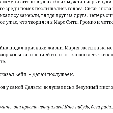
 коммуникаторы в ушах обоих мужчин изрыгнули
го среди помех послышались голоса. Связь снова 
каллоу замерли, глядя друг на друга. Теперь он
от ужас, что творился в Марс Сити. Громко и четко
йна подал признаки жизни. Мария застыла на мес
взорвался какофонией голосов, словно десятки к
те.
 сказал Кейн. – Давай послушаем.
стоя у самой Дельты, вслушались в безумный мно
мать, они просто испарились! Кто-нибудь, бога рад