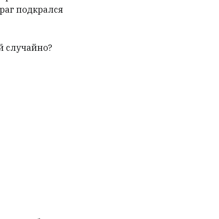
враг подкрался
ый случайно?