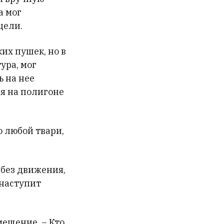
а мог
цели.
их пушек, но в
ура, мог
 на нее
я на полигоне
о любой твари,
 без движения,
 наступит
омещение. – Кто