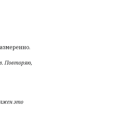
размеренно.
в. Повторяю,
.
олжен это