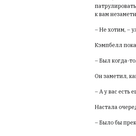
патрулировать 
к вам незамет
– Не хотим, – 
Кэмпбелл пока
– Был когда-т
Он заметил, к
– А у вас есть
Настала очере
– Было бы пре