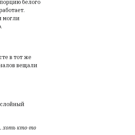
 порцию белого
работает.
и могли
.
те в тот же
аналов вещали
гослойный
и… хоть кто-то