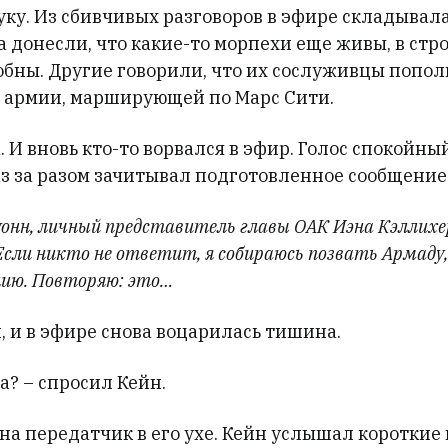
уку. Из сбивчивых разговоров в эфире складывал
а донесли, что какие-то морпехи еще живы, в стр
обны. Другие говорили, что их сослуживцы попо
армии, марширующей по Марс Сити.
 И вновь кто-то ворвался в эфир. Голос спокойны
з за разом зачитывал подготовленное сообщение
онн, личный представитель главы ОАК Иэна Кэллихер
Если никто не ответит, я собираюсь позвать Армаду
цию. Повторяю: это…
, и в эфире снова воцарилась тишина.
а? – спросил Кейн.
на передатчик в его ухе. Кейн услышал коротки