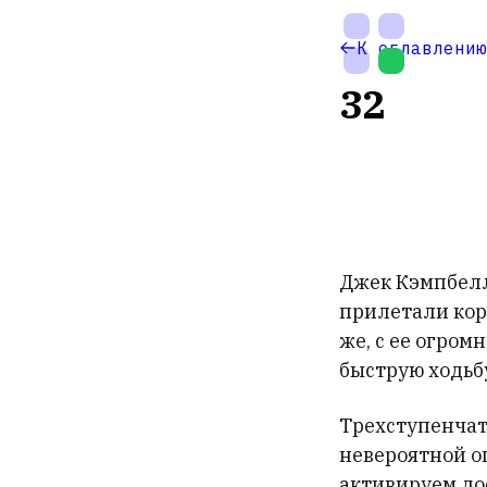
На
К оглавлению
главную
32
Джек Кэмпбелл
прилетали кора
Настройки
же, с ее огром
темы
быструю ходьб
Трехступенчата
невероятной о
активируем до