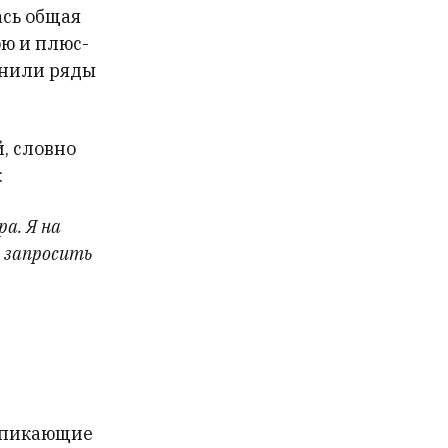
ась общая
ою и плюс-
лнили ряды
й, словно
:
а. Я на
, запросить
е пикающие