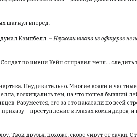
ых шагнул вперед.
одумал Кэмпбелл. –
Неужели никто из офицеров не 
 Солдат по имени Кейн отправил меня… следить т
 чертяка. Неудивительно. Многие вояки и частны
елла, восхищались тем, на что пошел бывший ле
вцев. Разумеется, его за это наказали по всей стр
приказу – преступление в глазах командиров, и
лоу. Твои друзья, похоже, скоро умрут от скуки. О