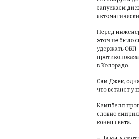
запускаем дис
автоматически
Перед инженер
этом не было с
удержать ОБП-
противопоказа
в Колорадо.
Сам Джек, одна
что встанет у н
Кэмпбелл прош
словно смирили
конец света.
– Да вы, я смо