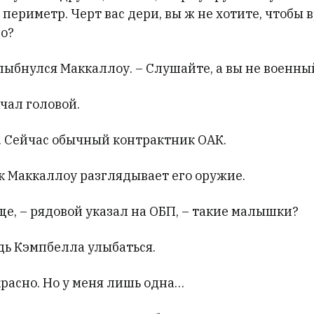
периметр. Черт вас дери, вы ж не хотите, чтобы 
но?
улыбнулся Маккаллоу. – Слушайте, а вы не военн
чал головой.
о. Сейчас обычный контрактник ОАК.
ак Маккаллоу разглядывает его оружие.
 еще, – рядовой указал на ОБП, – такие малышки?
дь Кэмпбелла улыбаться.
красно. Но у меня лишь одна…