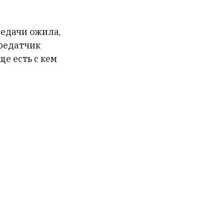
редачи ожила,
ередатчик
ще есть с кем