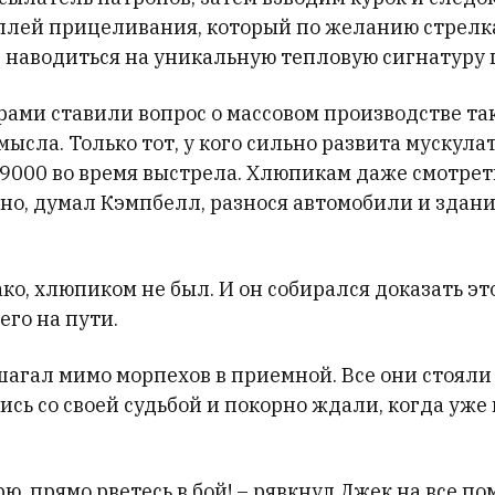
плей прицеливания, который по желанию стрелк
 наводиться на уникальную тепловую сигнатуру 
ами ставили вопрос о массовом производстве так
мысла. Только тот, у кого сильно развита мускулат
9000 во время выстрела. Хлюпикам даже смотреть
но, думал Кэмпбелл, разнося автомобили и здани
ко, хлюпиком не был. И он собирался доказать эт
его на пути.
агал мимо морпехов в приемной. Все они стояли
сь со своей судьбой и покорно ждали, когда уже
трю, прямо рветесь в бой! – рявкнул Джек на все п