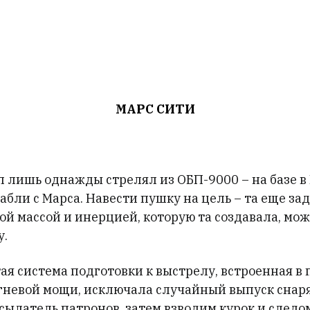
МАРС СИТИ
 лишь однажды стрелял из ОБП-9000 – на базе в 
бли с Марса. Навести пушку на цель – та еще зад
ной массой и инерцией, которую та создавала, мо
у.
я система подготовки к выстрелу, встроенная в 
гневой мощи, исключала случайный выпуск снаря
сылатель патронов, затем взводим курок и следо